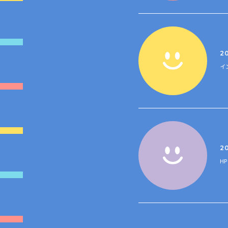
20
イ
2
H