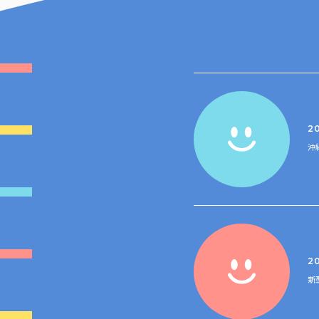
20
沖
2
新