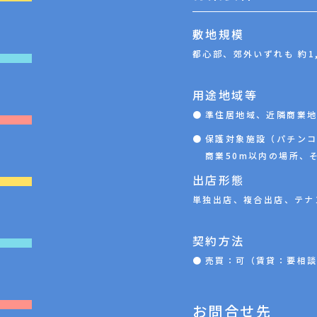
敷地規模
都心部、郊外いずれも 約1,
用途地域等
準住居地域、近隣商業
保護対象施設（パチン
商業50m以内の場所、
出店形態
単独出店、複合出店、テナ
契約方法
売買：可（賃貸：要相
お問合せ先