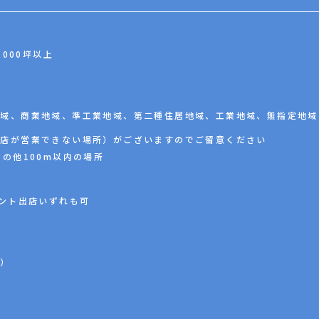
000坪以上
地域、商業地域、準工業地域、第二種住居地域、工業地域、無指定地域
コ店が営業できない場所）がございますのでご留意ください
その他100m以内の場所
ント出店いずれも可
談）