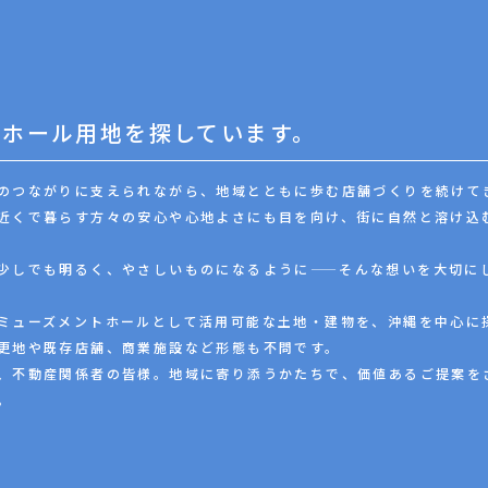
トホール用地を探しています。
のつながりに支えられながら、地域とともに歩む店舗づくりを続けて
近くで暮らす方々の安心や心地よさにも目を向け、街に自然と溶け込
少しでも明るく、やさしいものになるように——そんな想いを大切に
ミューズメントホールとして活用可能な土地・建物を、沖縄を中心に
更地や既存店舗、商業施設など形態も不問です。
、不動産関係者の皆様。地域に寄り添うかたちで、価値あるご提案を
。